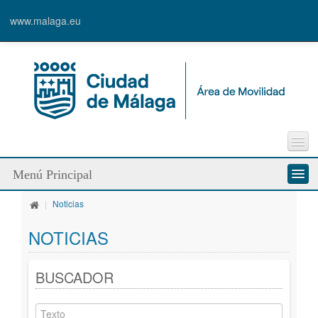
www.malaga.eu
Incidencia vía pública
Menú Principal
Sugerencias
Enlaces de interés
|
Noticias
Quienes somos
Contacto
NOTICIAS
Servicios
Modos de desplazamiento
BUSCADOR
Líneas de trabajo