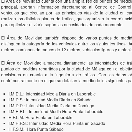
El Área de Movilidad cuenta con una amplia red de puntos de medida q
principal, aportan información directamente al Centro de Contr
vehículos que circulan por las principales vías de la ciudad en 
realizan los distintos planes de tráfico, que organizan la coordinac
para optimizar el viario según las necesidades de cada momento.
El Área de Movilidad también dispone de varios puntos de medid
distinguen la categoría de los vehículos entre los siguientes tipos
metros, camiones de menos de 12 metros, vehículos ligeros y motocic
El Área de Movilidad almacena diariamente las intensidades de trá
puntos de medidas repartidos por la ciudad de Málaga con el objetiv
decisiones en cuanto a la ingeniería de tráfico. Con los datos 
cuatrimestralmente
en el que se detallan la media de los siguientes p
I.M.D.L.: Intensidad Media Diaria en Laborable
I.M.D.S.: Intensidad Media Diaria en Sábado
I.M.D.D.: Intensidad Media Diaria en Domingo
I.M.H.P.L.: Intensidad Media Hora Punta Laborable
H.P.L.M: Hora Punta en Laborable
I.M.H.P.S.: Intensidad Media Hora Punta en Sábado
H.P.S.M.: Hora Punta Sábado