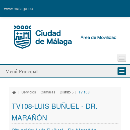
www.malaga.eu
Incidencia vía pública
Menú Principal
Sugerencias
Enlaces de interés
Quienes somos
Contacto
|
Servicios
|
Cámaras
|
Distrito 5
|
TV 108
Servicios
TV108-LUIS BUÑUEL - DR.
Modos de desplazamiento
MARAÑÓN
Líneas de trabajo