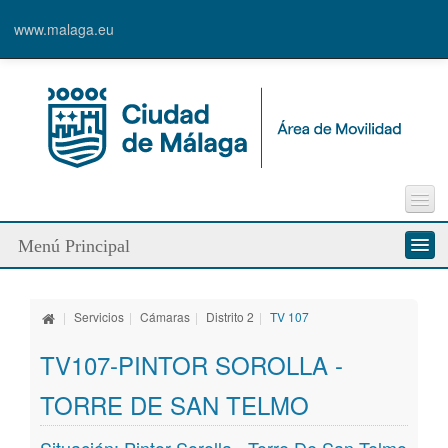
www.malaga.eu
Incidencia vía pública
Menú Principal
Sugerencias
Enlaces de interés
Quienes somos
Contacto
|
Servicios
|
Cámaras
|
Distrito 2
|
TV 107
Servicios
TV107-PINTOR SOROLLA -
Modos de desplazamiento
TORRE DE SAN TELMO
Líneas de trabajo