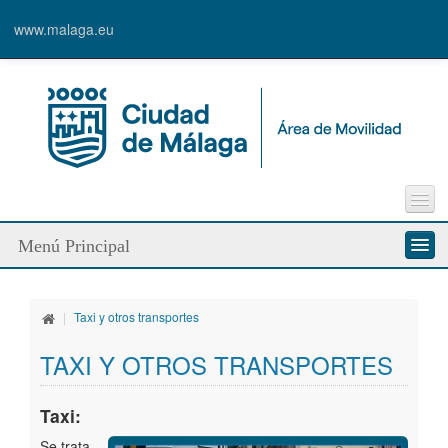
www.malaga.eu
Incidencia vía pública
Menú Principal
Sugerencias
Enlaces de interés
Quienes somos
Contacto
|
Taxi y otros transportes
Servicios
TAXI Y OTROS TRANSPORTES
Modos de desplazamiento
Taxi:
Líneas de trabajo
Se trata