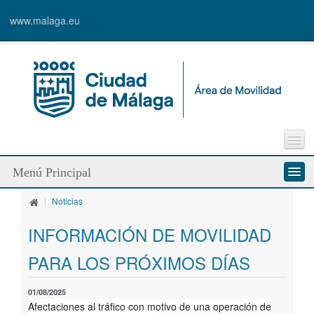
www.malaga.eu
Incidencia vía pública
Menú Principal
Sugerencias
Enlaces de interés
|
Noticias
Quienes somos
Contacto
INFORMACIÓN DE MOVILIDAD
Servicios
PARA LOS PRÓXIMOS DÍAS
Modos de desplazamiento
01/08/2025
Líneas de trabajo
Afectaciones al tráfico con motivo de una operación de