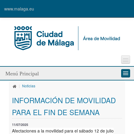
www.malaga.eu
Incidencia vía pública
Menú Principal
Sugerencias
Enlaces de interés
|
Noticias
Quienes somos
Contacto
INFORMACIÓN DE MOVILIDAD
Servicios
PARA EL FIN DE SEMANA
Modos de desplazamiento
11/07/2025
Líneas de trabajo
Afectaciones a la movilidad para el sábado 12 de julio