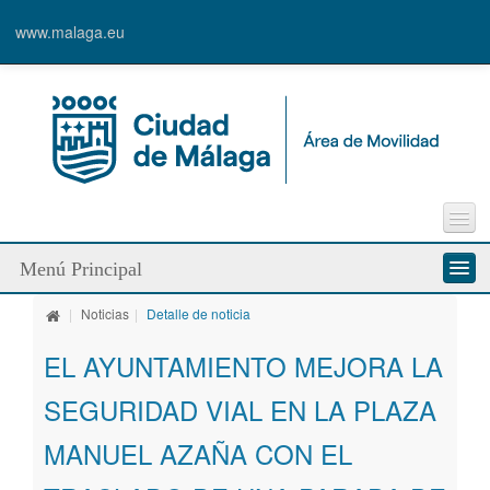
www.malaga.eu
Incidencia vía pública
Menú Principal
Sugerencias
Enlaces de interés
|
Noticias
|
Detalle de noticia
Quienes somos
Contacto
EL AYUNTAMIENTO MEJORA LA
Servicios
SEGURIDAD VIAL EN LA PLAZA
Modos de desplazamiento
MANUEL AZAÑA CON EL
Líneas de trabajo