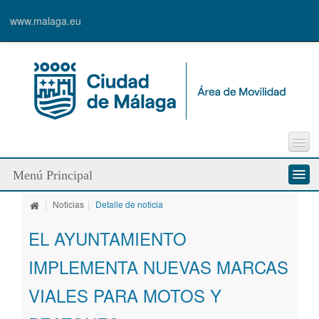
www.malaga.eu
Incidencia vía pública
Menú Principal
Sugerencias
Enlaces de interés
|
Noticias
|
Detalle de noticia
Quienes somos
Contacto
EL AYUNTAMIENTO
Servicios
IMPLEMENTA NUEVAS MARCAS
Modos de desplazamiento
VIALES PARA MOTOS Y
Líneas de trabajo