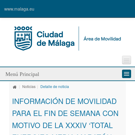
www.malaga.eu
Incidencia vía pública
Menú Principal
Sugerencias
Enlaces de interés
|
Noticias
|
Detalle de noticia
Quienes somos
Contacto
INFORMACIÓN DE MOVILIDAD
Servicios
PARA EL FIN DE SEMANA CON
Modos de desplazamiento
MOTIVO DE LA XXXIV ‘TOTAL
Líneas de trabajo